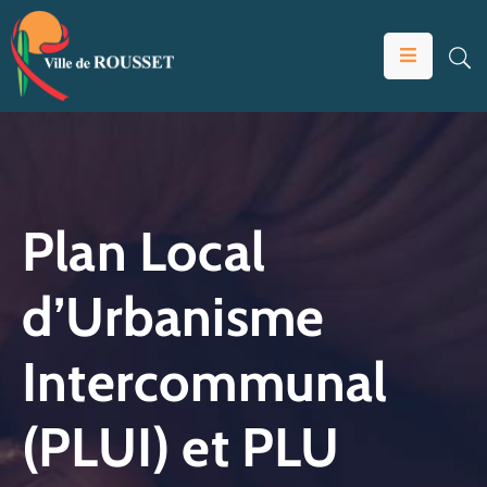
VOTRE
MAIRIE
VIVRE
À
ROUSSET
Plan Local
ÉDUCATION
d’Urbanisme
ET
JEUNESSE
Intercommunal
SOLIDARITÉS
ÉCONOMIE
(PLUI) et PLU
ANIMATION