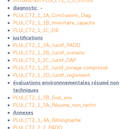
Introduction PLUi_CT2_1_0_IntroG
diagnostic
: –
PLUi_CT2_1_1A_Conclusions_Diag
PLUi_CT2_1_1B_Inventaire_capacite
PLUi_CT2_1_1C_EIE
justifications
PLUi_CT2_1_2A_Justif_PADD
PLUi_CT2_1_2B_Justif_scenario
PLUi_CT2_1_2C_Justif_OAP
PLUi_CT2_1_2E_Justif_zonage-compressé
PLUi_CT2_1_2D_Justif_reglement
évaluations environnnementales résumé non
techniques
PLUi_CT2_1_3B_Eval_env
PLUi_CT2_1_3A_Résume_non_techn
Annexes
PLUi_CT2_1_4A_Bibliographie
PLUi_CT2_2_2_PADD