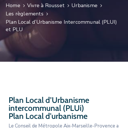
Home
Vivre à Rousset
Urbanisme
CULTURE
Les règlements
SPORTS
Plan Local d’Urbanisme Intercommunal (PLUI)
et PLU
Plan Local d’Urbanisme
intercommunal (PLUi)
Plan Local d'urbanisme
Le Conseil de Métropole Aix-Marseille-Provence a