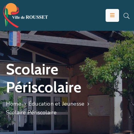
VOTRE
MAIRIE
VIVRE
À
ROUSSET
Scolaire
ÉDUCATION
Périscolaire
ET
JEUNESSE
SOLIDARITÉS
Home
Éducation et Jeunesse
Scolaire Périscolaire
ÉCONOMIE
ANIMATION