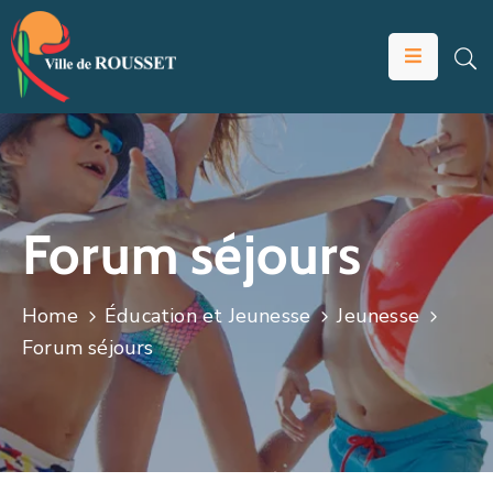
VOTRE
MAIRIE
VIVRE
À
ROUSSET
Forum séjours
ÉDUCATION
ET
Home
Éducation et Jeunesse
Jeunesse
JEUNESSE
Forum séjours
SOLIDARITÉS
ÉCONOMIE
ANIMATION