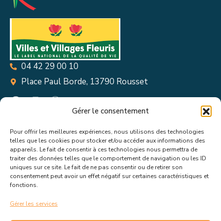
04 42 29 00 10
Place Paul Borde, 13790 Rousset
Gérer le consentement
Pour offrir les meilleures expériences, nous utilisons des technologies
Suivez toutes les informations &
telles que les cookies pour stocker et/ou accéder aux informations des
appareils. Le fait de consentir à ces technologies nous permettra de
actualités de votre ville !
traiter des données telles que le comportement de navigation ou les ID
uniques sur ce site. Le fait de ne pas consentir ou de retirer son
consentement peut avoir un effet négatif sur certaines caractéristiques et
fonctions.
Gérer les services
J’accepte de recevoir les actualités et informations de la