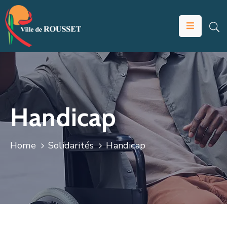
VOTRE
MAIRIE
VIVRE
À
ROUSSET
Handicap
ÉDUCATION
ET
Home
Solidarités
Handicap
JEUNESSE
SOLIDARITÉS
ÉCONOMIE
ANIMATION