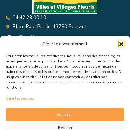
04 42 29 00 10
Place Paul Borde, 13790 Rousset
Gérer le consentement
Pour offrir les meilleures expériences, nous utilisons des technologies
Suivez toutes les informations &
telles que les cookies pour stocker et/ou accéder aux informations des
appareils. Le fait de consentir à ces technologies nous permettra de
actualités de votre ville !
traiter des données telles que le comportement de navigation ou les ID
uniques sur ce site. Le fait de ne pas consentir ou de retirer son
consentement peut avoir un effet négatif sur certaines caractéristiques et
fonctions.
Gérer les services
J’accepte de recevoir les actualités et informations de la
mairie de Rousset.
En savoir plus sur la gestion de mes
Accepter
données et mes droits.
Refuser