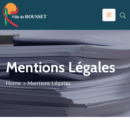
VOTRE
MAIRIE
VIVRE
À
ROUSSET
Mentions Légales
ÉDUCATION
ET
Home
Mentions Légales
JEUNESSE
SOLIDARITÉS
ÉCONOMIE
ANIMATION