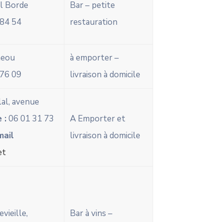
ul Borde
Bar – petite
84 54
restauration
neou
à emporter –
76 09
livraison à domicile
lal, avenue
 :
06 01 31 73
A Emporter et
mail
livraison à domicile
et
vieille,
Bar à vins –