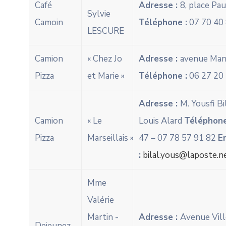
Café
Adresse :
8, place Pa
Sylvie
Camoin
Téléphone :
07 70 40 
LESCURE
Camion
« Chez Jo
Adresse :
avenue Ma
Pizza
et Marie »
Téléphone :
06 27 20 
Adresse :
M. Yousfi Bi
Camion
« Le
Louis Alard
Téléphone
Pizza
Marseillais »
47 – 07 78 57 91 82
E
:
bilal.yous@laposte.n
Mme
Valérie
Martin -
Adresse :
Avenue Ville
Dejeunez