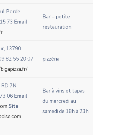
aul Borde
Bar – petite
 15 73
Email
restauration
fr
ur, 13790
9 82 55 20 07
pizzéria
/bigapizza.fr/
, RD 7N
Bar à vins et tapas
 73 06
Email
du mercredi au
com
Site
samedi de 18h à 23h
oise.com