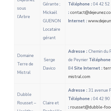
Gérante ;
Téléphone :
04 42 52
sous
Mickaël
:
contact@dejeunez.c
l’Arbre
GUENON
Internet :
www.dejeun
Locataire
gérant
Adresse :
Chemin du P
Domaine
Serge
de Peynier
Téléphone 
Terre de
Davico
84
Site Internet :
ter
Mistral
mistral.com
Adresse :
31 avenue F
Dubble
Téléphone :
04 42 90
Rousset –
Claire et
:
rousset@dubble-foo