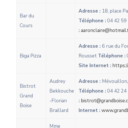
Adresse :
18, place P
Bar du
Téléphone :
04 42 59
Cours
:
aaronclaire@hotmail.
Adresse :
6 rue du Fo
Biga Pizza
Rousset
Téléphone :
0
Site Internet :
https:/
Audrey
Adresse :
Mévouillon
Bistrot
Bekkouche
Téléphone :
04 42 24
Grand
-Florian
:
bistrot@grandboise.
Boise
Braillard
Internet :
www.grandb
Mme