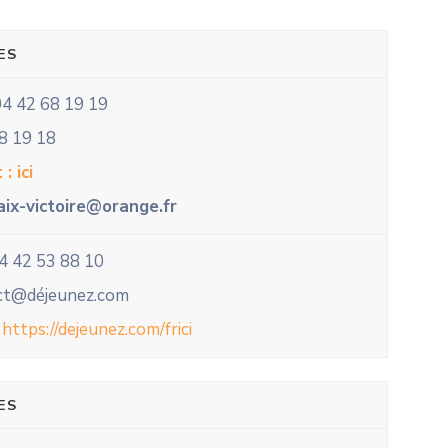
ES
4 42 68 19 19
8 19 18
: ici
aix-victoire@orange.fr
4 42 53 88 10
act@déjeunez.com
:
https://dejeunez.com/fr
ici
ES