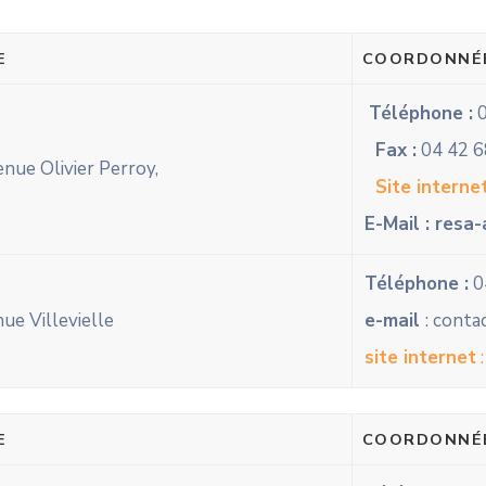
E
COORDONNÉ
Téléphone :
0
Fax :
04 42 6
nue Olivier Perroy,
Site internet 
E-Mail :
resa-
Téléphone :
0
ue Villevielle
e-mail
: cont
site internet
E
COORDONNÉ