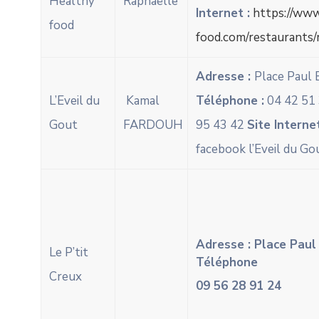
Healthy
Raphaëlle
Internet :
https://www
food
food.com/restaurants/
Adresse :
Place Paul 
L’Eveil du
Kamal
Téléphone :
04 42 51 
Gout
FARDOUH
95 43 42
Site Internet
facebook l’Eveil du Go
Adresse : Place Paul
Le P’tit
Téléphone
Creux
09 56 28 91 24