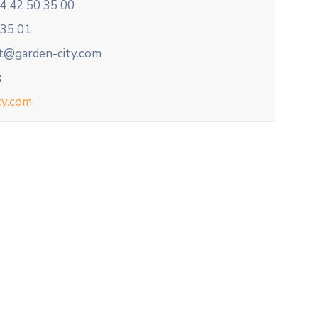
4 42 50 35 00
 35 01
t@garden-city.com
:
ty.com