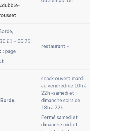
ou à emporter
.dubble-
rousset
Borde,
30 61 – 06 25
restaurant –
 :
page
ut
snack ouvert mardi
au vendredi de 10h à
22h -samedi et
 Borde,
dimanche soirs de
18h à 22h.
Fermé samedi et
dimanche midi et