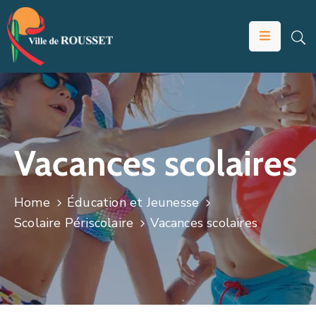
VOTRE
MAIRIE
VIVRE
À
ROUSSET
Vacances scolaires
ÉDUCATION
ET
Home
Éducation et Jeunesse
JEUNESSE
Scolaire Périscolaire
Vacances scolaires
SOLIDARITÉS
ÉCONOMIE
ANIMATION