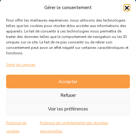
Gérer le consentement
Pour offrir les meilleures expériences, nous utilisons des technologies
Suivez toutes les informations &
telles que les cookies pour stocker et/ou accéder aux informations des
appareils. Le fait de consentir à ces technologies nous permettra de
actualités de votre ville !
traiter des données telles que le comportement de navigation ou les ID
uniques sur ce site. Le fait de ne pas consentir ou de retirer son
consentement peut avoir un effet négatif sur certaines caractéristiques et
fonctions.
Gérer les services
J’accepte de recevoir les actualités et informations de la
mairie de Rousset.
En savoir plus sur la gestion de mes
Accepter
données et mes droits.
Refuser
Voir les préférences
C.G.V
Politique de cookies
Politique de
Politique de confidentialité des données
Politique de confidentialité
Mentions Légales
cookies
personnelles