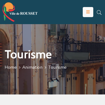
VOTRE
MAIRIE
VIVRE
À
ROUSSET
Tourisme
ÉDUCATION
ET
Home
Animation
Tourisme
JEUNESSE
SOLIDARITÉS
ÉCONOMIE
ANIMATION