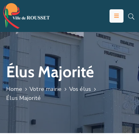
VOTRE
MAIRIE
VIVRE
À
ROUSSET
Élus Majorité
ÉDUCATION
ET
Home
Votre mairie
Vos élus
JEUNESSE
Élus Majorité
SOLIDARITÉS
ÉCONOMIE
ANIMATION