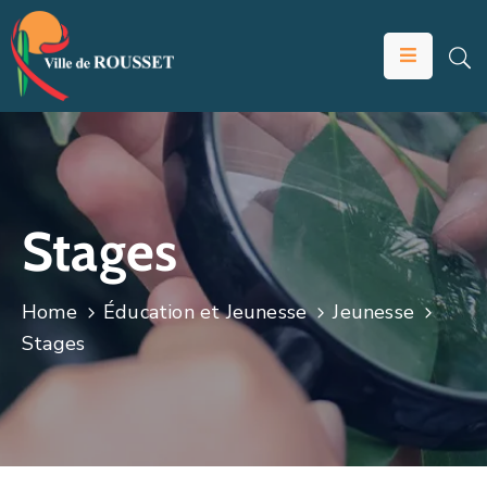
VOTRE
MAIRIE
VIVRE
À
ROUSSET
Stages
ÉDUCATION
ET
Home
Éducation et Jeunesse
Jeunesse
JEUNESSE
Stages
SOLIDARITÉS
ÉCONOMIE
ANIMATION