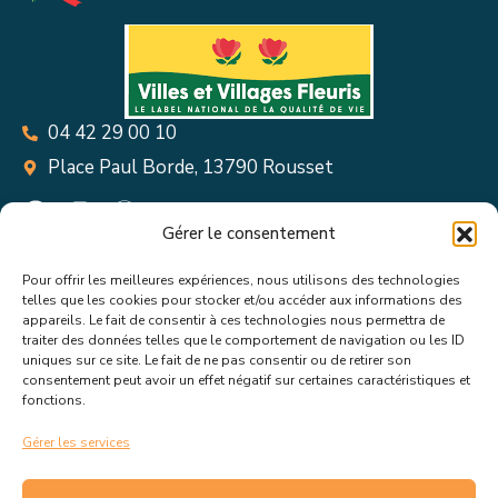
04 42 29 00 10
Place Paul Borde, 13790 Rousset
Gérer le consentement
Pour offrir les meilleures expériences, nous utilisons des technologies
Suivez toutes les informations &
telles que les cookies pour stocker et/ou accéder aux informations des
appareils. Le fait de consentir à ces technologies nous permettra de
actualités de votre ville !
traiter des données telles que le comportement de navigation ou les ID
uniques sur ce site. Le fait de ne pas consentir ou de retirer son
consentement peut avoir un effet négatif sur certaines caractéristiques et
fonctions.
Gérer les services
J’accepte de recevoir les actualités et informations de la
mairie de Rousset.
En savoir plus sur la gestion de mes