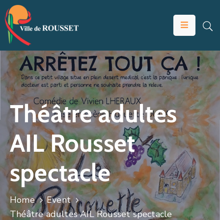
VOTRE
MAIRIE
VIVRE
À
ROUSSET
Théâtre adultes
ÉDUCATION
AIL Rousset
ET
JEUNESSE
spectacle
SOLIDARITÉS
ÉCONOMIE
Home
Event
ANIMATION
Théâtre adultes AIL Rousset spectacle