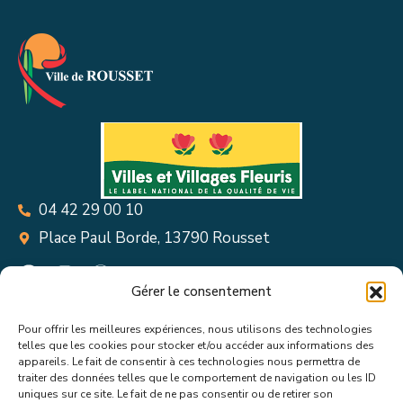
04 42 29 00 10
Place Paul Borde, 13790 Rousset
Gérer le consentement
Pour offrir les meilleures expériences, nous utilisons des technologies
Suivez toutes les informations &
telles que les cookies pour stocker et/ou accéder aux informations des
appareils. Le fait de consentir à ces technologies nous permettra de
actualités de votre ville !
traiter des données telles que le comportement de navigation ou les ID
uniques sur ce site. Le fait de ne pas consentir ou de retirer son