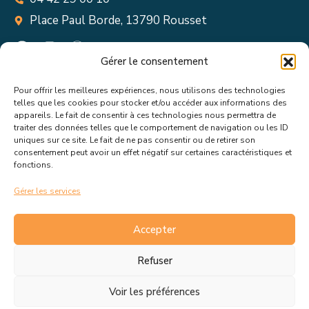
Place Paul Borde, 13790 Rousset
Gérer le consentement
Pour offrir les meilleures expériences, nous utilisons des technologies
Suivez toutes les informations &
telles que les cookies pour stocker et/ou accéder aux informations des
appareils. Le fait de consentir à ces technologies nous permettra de
actualités de votre ville !
traiter des données telles que le comportement de navigation ou les ID
uniques sur ce site. Le fait de ne pas consentir ou de retirer son
consentement peut avoir un effet négatif sur certaines caractéristiques et
fonctions.
Gérer les services
J’accepte de recevoir les actualités et informations de la
mairie de Rousset.
En savoir plus sur la gestion de mes
Accepter
données et mes droits.
Refuser
Voir les préférences
C.G.V
Politique de cookies