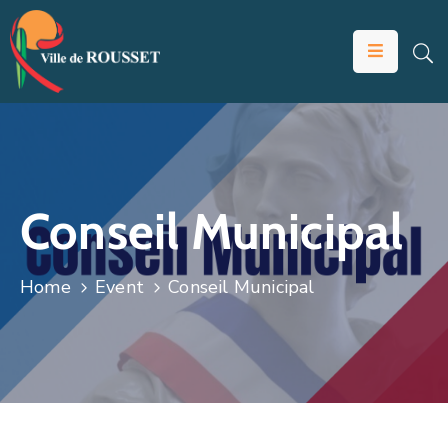
VOTRE
MAIRIE
VIVRE
À
ROUSSET
Conseil Municipal
ÉDUCATION
ET
Home
Event
Conseil Municipal
JEUNESSE
SOLIDARITÉS
ÉCONOMIE
ANIMATION