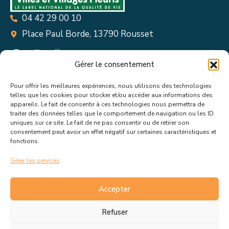
04 42 29 00 10
Place Paul Borde, 13790 Rousset
Gérer le consentement
Pour offrir les meilleures expériences, nous utilisons des technologies
Suivez toutes les informations &
telles que les cookies pour stocker et/ou accéder aux informations des
appareils. Le fait de consentir à ces technologies nous permettra de
actualités de votre ville !
traiter des données telles que le comportement de navigation ou les ID
uniques sur ce site. Le fait de ne pas consentir ou de retirer son
consentement peut avoir un effet négatif sur certaines caractéristiques et
fonctions.
Gérer les services
J’accepte de recevoir les actualités et informations de la
mairie de Rousset.
En savoir plus sur la gestion de mes
Accepter
données et mes droits.
Refuser