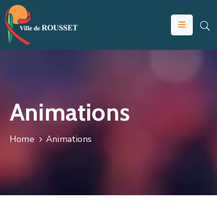
VOTRE
MAIRIE
VIVRE
À
ROUSSET
Animations
ÉDUCATION
ET
Home
Animations
JEUNESSE
SOLIDARITÉS
ÉCONOMIE
ANIMATION