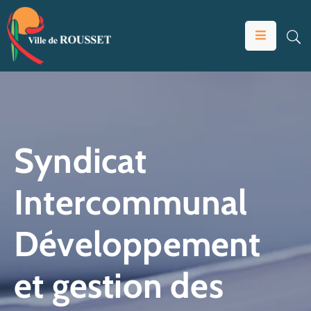
VOTRE
MAIRIE
VIVRE
À
ROUSSET
Syndicat
ÉDUCATION
Intercommunal
ET
JEUNESSE
Développement
SOLIDARITÉS
ÉCONOMIE
et gestion des
ANIMATION