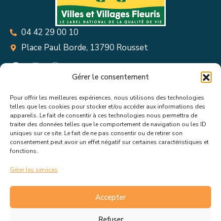
04 42 29 00 10
Place Paul Borde, 13790 Rousset
Gérer le consentement
Pour offrir les meilleures expériences, nous utilisons des technologies
Suivez toutes les informations &
telles que les cookies pour stocker et/ou accéder aux informations des
appareils. Le fait de consentir à ces technologies nous permettra de
actualités de votre ville !
traiter des données telles que le comportement de navigation ou les ID
uniques sur ce site. Le fait de ne pas consentir ou de retirer son
consentement peut avoir un effet négatif sur certaines caractéristiques et
fonctions.
Gérer les services
J’accepte de recevoir les actualités et informations de la
mairie de Rousset.
En savoir plus sur la gestion de mes
Accepter
données et mes droits.
Refuser