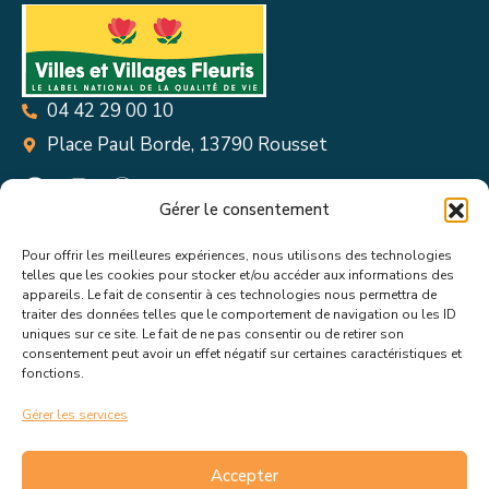
04 42 29 00 10
Place Paul Borde, 13790 Rousset
Gérer le consentement
Pour offrir les meilleures expériences, nous utilisons des technologies
Suivez toutes les informations &
telles que les cookies pour stocker et/ou accéder aux informations des
appareils. Le fait de consentir à ces technologies nous permettra de
actualités de votre ville !
traiter des données telles que le comportement de navigation ou les ID
uniques sur ce site. Le fait de ne pas consentir ou de retirer son
consentement peut avoir un effet négatif sur certaines caractéristiques et
fonctions.
Gérer les services
J’accepte de recevoir les actualités et informations de la
mairie de Rousset.
En savoir plus sur la gestion de mes
Accepter
données et mes droits.