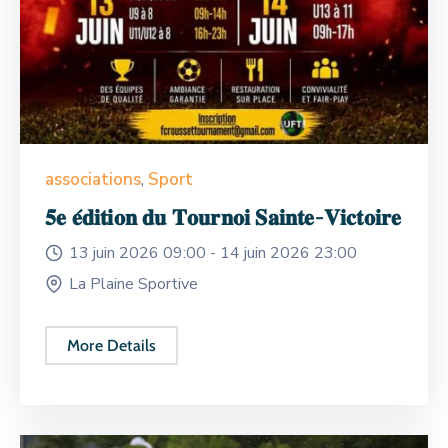
associations
,
Sport
𝟓𝐞 𝐞́𝐝𝐢𝐭𝐢𝐨𝐧 𝐝𝐮 𝐓𝐨𝐮𝐫𝐧𝐨𝐢 𝐒𝐚𝐢𝐧𝐭𝐞-𝐕𝐢𝐜𝐭𝐨𝐢𝐫𝐞
13 juin 2026 09:00 -
14 juin 2026 23:00
La Plaine Sportive
More Details