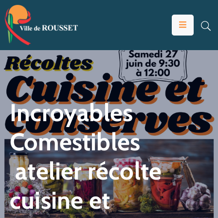
VOTRE
MAIRIE
VIVRE
À
ROUSSET
Incroyables
ÉDUCATION
Comestibles
ET
JEUNESSE
atelier récolte
SOLIDARITÉS
ÉCONOMIE
cuisine et
ANIMATION