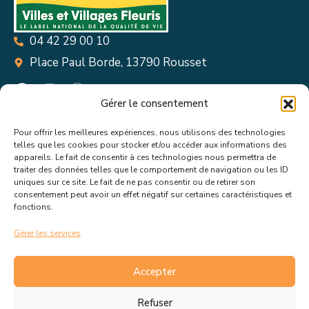
04 42 29 00 10
Place Paul Borde, 13790 Rousset
Gérer le consentement
Pour offrir les meilleures expériences, nous utilisons des technologies
Suivez toutes les informations &
telles que les cookies pour stocker et/ou accéder aux informations des
appareils. Le fait de consentir à ces technologies nous permettra de
actualités de votre ville !
traiter des données telles que le comportement de navigation ou les ID
uniques sur ce site. Le fait de ne pas consentir ou de retirer son
consentement peut avoir un effet négatif sur certaines caractéristiques et
fonctions.
Gérer les services
J’accepte de recevoir les actualités et informations de la
mairie de Rousset.
En savoir plus sur la gestion de mes
Accepter
données et mes droits.
Refuser