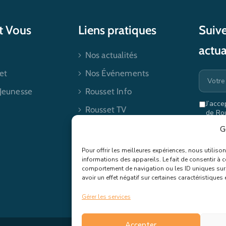
et Vous
Liens pratiques
Suive
actua
Nos actualités
et
Nos Événements
 Jeunesse
Rousset Info
J’acce
Rousset TV
de Ro
mes dr
Contactez-nous
G
Pour offrir les meilleures expériences, nous utilis
informations des appareils. Le fait de consentir à 
comportement de navigation ou les ID uniques sur c
avoir un effet négatif sur certaines caractéristiques 
Gérer les services
Accepter