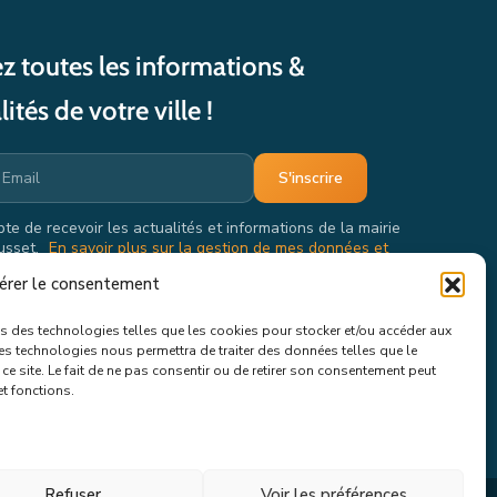
z toutes les informations &
lités de votre ville !
pte de recevoir les actualités et informations de la mairie
usset.
En savoir plus sur la gestion de mes données et
oits.
érer le consentement
ons des technologies telles que les cookies pour stocker et/ou accéder aux
ces technologies nous permettra de traiter des données telles que le
e site. Le fait de ne pas consentir ou de retirer son consentement peut
et fonctions.
Refuser
Voir les préférences