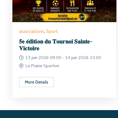
associations
,
Sport
𝟓𝐞 𝐞́𝐝𝐢𝐭𝐢𝐨𝐧 𝐝𝐮 𝐓𝐨𝐮𝐫𝐧𝐨𝐢 𝐒𝐚𝐢𝐧𝐭𝐞-
𝐕𝐢𝐜𝐭𝐨𝐢𝐫𝐞
13 juin 2026 09:00 -
14 juin 2026 23:00
La Plaine Sportive
More Details