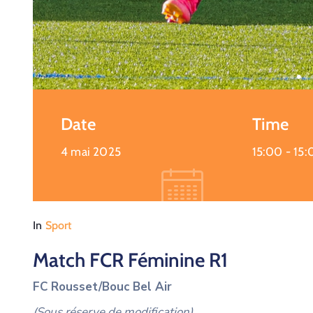
Date
Time
4 mai 2025
15:00 -
15:
In
Sport
Match FCR Féminine R1
FC Rousset/Bouc Bel Air
(Sous réserve de modification)