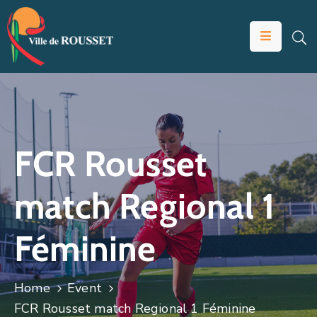
VOTRE
MAIRIE
VIVRE
À
ROUSSET
FCR Rousset
ÉDUCATION
match Regional 1
ET
JEUNESSE
Féminine
SOLIDARITÉS
ÉCONOMIE
Home
Event
ANIMATION
FCR Rousset match Regional 1 Féminine