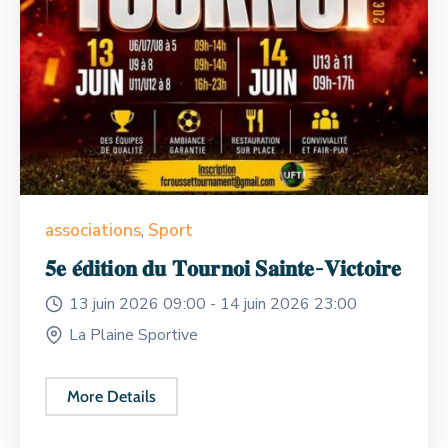
associations
,
Sport
𝟓𝐞 𝐞́𝐝𝐢𝐭𝐢𝐨𝐧 𝐝𝐮 𝐓𝐨𝐮𝐫𝐧𝐨𝐢 𝐒𝐚𝐢𝐧𝐭𝐞-𝐕𝐢𝐜𝐭𝐨𝐢𝐫𝐞
13 juin 2026 09:00 -
14 juin 2026 23:00
La Plaine Sportive
More Details