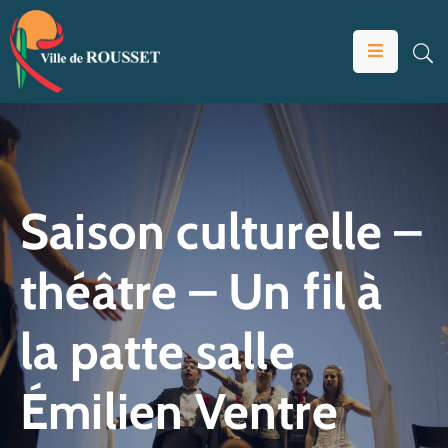
VOTRE
MAIRIE
VIVRE
À
ROUSSET
Saison culturelle –
ÉDUCATION
théâtre – Un fil à
ET
JEUNESSE
la patte salle
SOLIDARITÉS
ÉCONOMIE
Émilien Ventre
ANIMATION