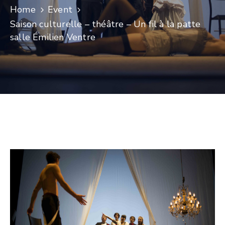
Home
Event
CULTURE
Saison culturelle – théâtre – Un fil à la patte
salle Émilien Ventre
SPORTS