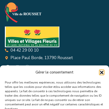
04 42 29 00 10
Place Paul Borde, 13790 Rousset
Gérer le consentement
Pour offrir les meilleures expériences, nous utilisons des technologies
Suivez toutes les informations &
telles que les cookies pour stocker et/ou accéder aux informations des
appareils. Le fait de consentir à ces technologies nous permettra de
actualités de votre ville !
traiter des données telles que le comportement de navigation ou les ID
uniques sur ce site. Le fait de ne pas consentir ou de retirer son
consentement peut avoir un effet négatif sur certaines caractéristiques et
fonctions.