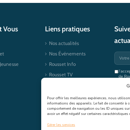
et Vous
Liens pratiques
Suive
actua
Nos actualités
et
Nos Événements
 Jeunesse
Rousset Info
J’acce
Rousset TV
de Ro
mes dr
Contactez-nous
G
Pour offrir les meilleures expériences, nous utilis
informations des appareils. Le fait de consentir à 
comportement de navigation ou les ID uniques sur c
avoir un effet négatif sur certaines caractéristiques 
Gérer les services