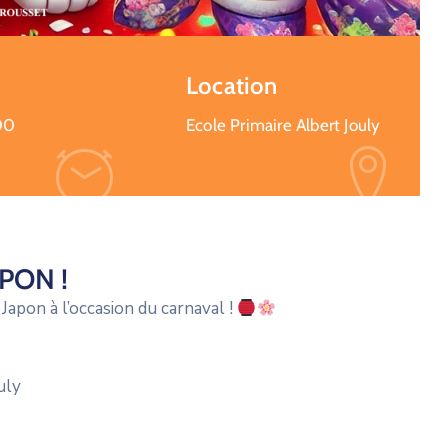
Location
00
Ecole Primaire Albert Jouly
PON !
apon à l’occasion du carnaval !
uly