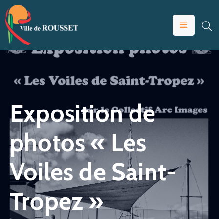
VOTRE
MAIRIE
VIVRE
À
ROUSSET
Exposition de
ÉDUCATION
photos « Les
ET
JEUNESSE
Voiles de Saint-
SOLIDARITÉS
ÉCONOMIE
Tropez »
ANIMATION