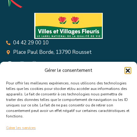
04 42 29 00 10
Place Paul Borde, 13790 Rousset
Gérer le consentement
Pour offrir les meilleures expériences, nous utilisons des technologies
Suivez toutes les informations &
telles que les cookies pour stocker et/ou accéder aux informations des
appareils. Le fait de consentir à ces technologies nous permettra de
actualités de votre ville !
traiter des données telles que le comportement de navigation ou les ID
uniques sur ce site. Le fait de ne pas consentir ou de retirer son
consentement peut avoir un effet négatif sur certaines caractéristiques et
fonctions.
Gérer les services
J’accepte de recevoir les actualités et informations de la