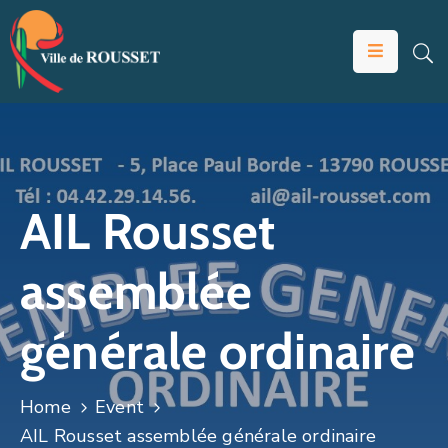
VOTRE
MAIRIE
VIVRE
À
ROUSSET
AIL Rousset
ÉDUCATION
assemblée
ET
JEUNESSE
générale ordinaire
SOLIDARITÉS
ÉCONOMIE
Home
Event
ANIMATION
AIL Rousset assemblée générale ordinaire