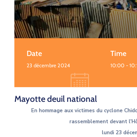
Date
Time
23 décembre 2024
10:00 -
10:
Mayotte deuil national
En hommage aux victimes
du cyclone Chid
rassemblement
devant l’H
lundi 23 déc