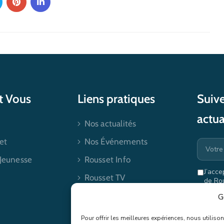
et Vous
Liens pratiques
Suive
actua
Nos actualités
et
Nos Événements
 Jeunesse
Rousset Info
J’acce
Rousset TV
de Ro
mes dr
Contactez-nous
G
Pour offrir les meilleures expériences, nous utilis