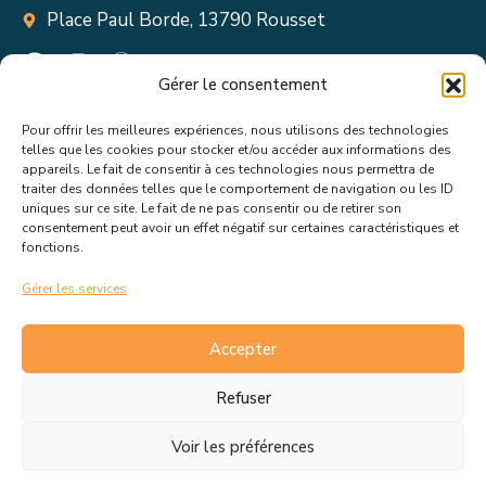
Place Paul Borde, 13790 Rousset
Gérer le consentement
Pour offrir les meilleures expériences, nous utilisons des technologies
Suivez toutes les informations &
telles que les cookies pour stocker et/ou accéder aux informations des
appareils. Le fait de consentir à ces technologies nous permettra de
actualités de votre ville !
traiter des données telles que le comportement de navigation ou les ID
uniques sur ce site. Le fait de ne pas consentir ou de retirer son
consentement peut avoir un effet négatif sur certaines caractéristiques et
fonctions.
Gérer les services
J’accepte de recevoir les actualités et informations de la
mairie de Rousset.
En savoir plus sur la gestion de mes
Accepter
données et mes droits.
Refuser
Voir les préférences
C.G.V
Politique de cookies