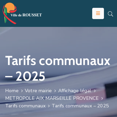
VOTRE
MAIRIE
VIVRE
À
ROUSSET
Tarifs communaux
ÉDUCATION
– 2025
ET
JEUNESSE
SOLIDARITÉS
Home
Votre mairie
Affichage légal
METROPOLE AIX MARSEILLE PROVENCE
ÉCONOMIE
Tarifs communaux
Tarifs communaux – 2025
ANIMATION