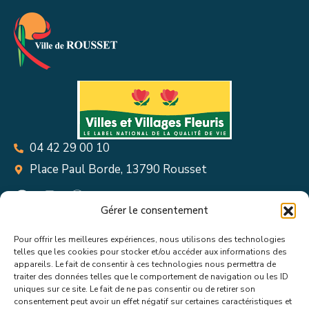
04 42 29 00 10
Place Paul Borde, 13790 Rousset
Gérer le consentement
Pour offrir les meilleures expériences, nous utilisons des technologies
Suivez toutes les informations &
telles que les cookies pour stocker et/ou accéder aux informations des
appareils. Le fait de consentir à ces technologies nous permettra de
actualités de votre ville !
traiter des données telles que le comportement de navigation ou les ID
uniques sur ce site. Le fait de ne pas consentir ou de retirer son
consentement peut avoir un effet négatif sur certaines caractéristiques et