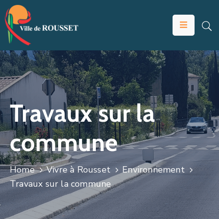
VOTRE
MAIRIE
VIVRE
À
ROUSSET
Travaux sur la
ÉDUCATION
commune
ET
JEUNESSE
SOLIDARITÉS
Home
Vivre à Rousset
Environnement
Travaux sur la commune
ÉCONOMIE
ANIMATION