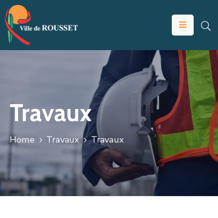
VOTRE
MAIRIE
VIVRE
À
ROUSSET
Travaux
ÉDUCATION
ET
Home
Travaux
Travaux
JEUNESSE
SOLIDARITÉS
ÉCONOMIE
ANIMATION