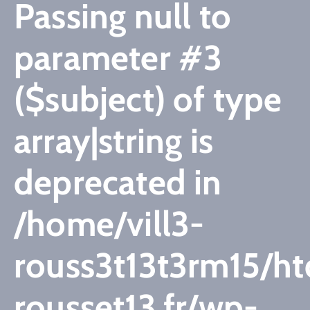
Passing null to
CULTURE
parameter #3
SPORTS
($subject) of type
array|string is
deprecated in
/home/vill3-
rouss3t13t3rm15/htd
rousset13.fr/wp-