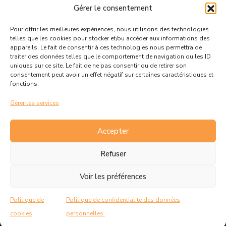
Gérer le consentement
Pour offrir les meilleures expériences, nous utilisons des technologies
Suivez toutes les informations &
telles que les cookies pour stocker et/ou accéder aux informations des
appareils. Le fait de consentir à ces technologies nous permettra de
actualités de votre ville !
traiter des données telles que le comportement de navigation ou les ID
uniques sur ce site. Le fait de ne pas consentir ou de retirer son
consentement peut avoir un effet négatif sur certaines caractéristiques et
fonctions.
Gérer les services
J’accepte de recevoir les actualités et informations de la
mairie de Rousset.
En savoir plus sur la gestion de mes
Accepter
données et mes droits.
Refuser
Voir les préférences
C.G.V
Politique de cookies
Politique de
Politique de confidentialité des données
Politique de confidentialité
Mentions Légales
cookies
personnelles