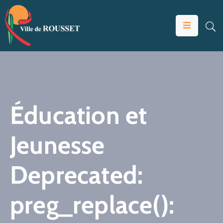
VOTRE
MAIRIE
VIVRE
À
ROUSSET
Éducation et
ÉDUCATION
Jeunesse
ET
JEUNESSE
Deprecated
:
SOLIDARITÉS
ÉCONOMIE
preg_replace():
ANIMATION