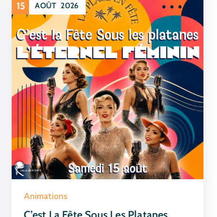
15
AOÛT
2026
Animations
C’est La Fête Sous Les Platanes