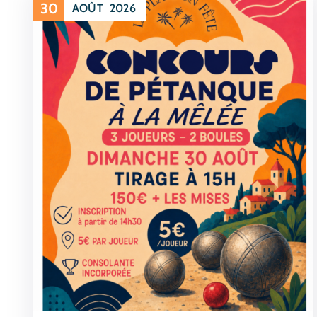
30
AOÛT
2026