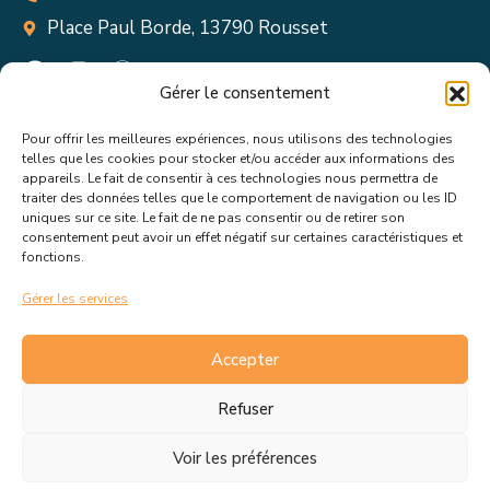
Place Paul Borde, 13790 Rousset
Gérer le consentement
Pour offrir les meilleures expériences, nous utilisons des technologies
Suivez toutes les informations &
telles que les cookies pour stocker et/ou accéder aux informations des
appareils. Le fait de consentir à ces technologies nous permettra de
actualités de votre ville !
traiter des données telles que le comportement de navigation ou les ID
uniques sur ce site. Le fait de ne pas consentir ou de retirer son
consentement peut avoir un effet négatif sur certaines caractéristiques et
fonctions.
Gérer les services
J’accepte de recevoir les actualités et informations de la
mairie de Rousset.
En savoir plus sur la gestion de mes
Accepter
données et mes droits.
Refuser
Voir les préférences
C.G.V
Politique de cookies