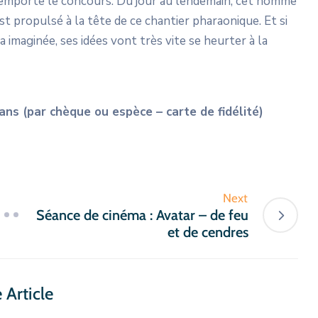
 remporte le concours. Du jour au lendemain, cet homme
st propulsé à la tête de ce chantier pharaonique. Et si
’a imaginée, ses idées vont très vite se heurter à la
 ans (par chèque ou espèce – carte de fidélité)
Next
Séance de cinéma : Avatar – de feu
et de cendres
 Article