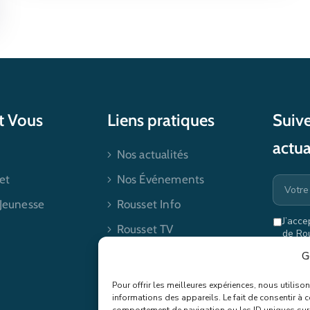
et Vous
Liens pratiques
Suive
actua
Nos actualités
et
Nos Événements
 Jeunesse
Rousset Info
J’acce
Rousset TV
de Ro
mes dr
Contactez-nous
G
Pour offrir les meilleures expériences, nous utilis
informations des appareils. Le fait de consentir à 