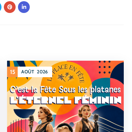
15
AOÛT
2026