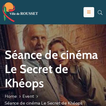
VOTRE
MAIRIE
VIVRE
À
ROUSSET
Séance de cinéma
ÉDUCATION
Le Secret de
ET
JEUNESSE
Khéops
SOLIDARITÉS
ÉCONOMIE
Home
Event
ANIMATION
Séance de cinéma Le Secret de Khéops