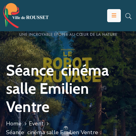
VOTRE
MAIRIE
VIVRE
À
ROUSSET
Séance cinéma
ÉDUCATION
salle Emilien
ET
JEUNESSE
Ventre
SOLIDARITÉS
ÉCONOMIE
Home
Event
ANIMATION
Séance cinéma salle Emilien Ventre