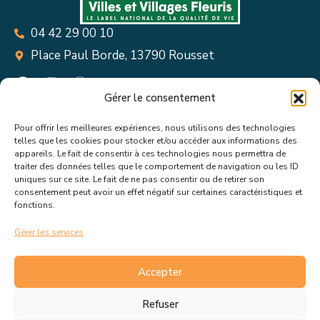
04 42 29 00 10
Place Paul Borde, 13790 Rousset
Gérer le consentement
Pour offrir les meilleures expériences, nous utilisons des technologies
Suivez toutes les informations &
telles que les cookies pour stocker et/ou accéder aux informations des
appareils. Le fait de consentir à ces technologies nous permettra de
actualités de votre ville !
traiter des données telles que le comportement de navigation ou les ID
uniques sur ce site. Le fait de ne pas consentir ou de retirer son
consentement peut avoir un effet négatif sur certaines caractéristiques et
fonctions.
Gérer les services
J’accepte de recevoir les actualités et informations de la
mairie de Rousset.
En savoir plus sur la gestion de mes
Accepter
données et mes droits.
Refuser