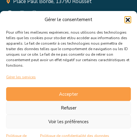
Place Paul Borde, 13790 Rousset
Gérer le consentement
Pour offrir les meilleures expériences, nous utilisons des technologies
Suivez toutes les informations &
telles que les cookies pour stocker et/ou accéder aux informations des
appareils. Le fait de consentir à ces technologies nous permettra de
actualités de votre ville !
traiter des données telles que le comportement de navigation ou les ID
uniques sur ce site. Le fait de ne pas consentir ou de retirer son
consentement peut avoir un effet négatif sur certaines caractéristiques et
fonctions.
Gérer les services
J’accepte de recevoir les actualités et informations de la
mairie de Rousset.
En savoir plus sur la gestion de mes
Accepter
données et mes droits.
Refuser
Voir les préférences
C.G.V
Politique de cookies
Politique de
Politique de confidentialité des données