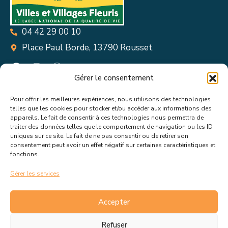
04 42 29 00 10
Place Paul Borde, 13790 Rousset
Gérer le consentement
Pour offrir les meilleures expériences, nous utilisons des technologies
Suivez toutes les informations &
telles que les cookies pour stocker et/ou accéder aux informations des
appareils. Le fait de consentir à ces technologies nous permettra de
actualités de votre ville !
traiter des données telles que le comportement de navigation ou les ID
uniques sur ce site. Le fait de ne pas consentir ou de retirer son
consentement peut avoir un effet négatif sur certaines caractéristiques et
fonctions.
Gérer les services
J’accepte de recevoir les actualités et informations de la
mairie de Rousset.
En savoir plus sur la gestion de mes
Accepter
données et mes droits.
Refuser