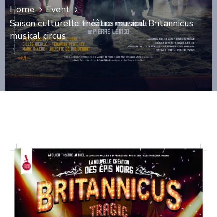
Home
Event
CULTURE
Saison culturelle théâtre musical Britannicus
musical circus
SPORTS