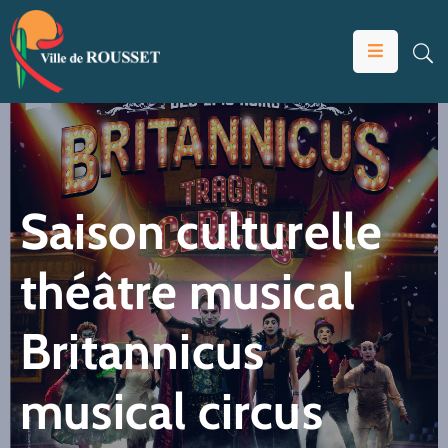
VOTRE
MAIRIE
VIVRE
À
ROUSSET
Saison culturelle
ÉDUCATION
théâtre musical
ET
JEUNESSE
Britannicus
SOLIDARITÉS
ÉCONOMIE
musical circus
ANIMATION