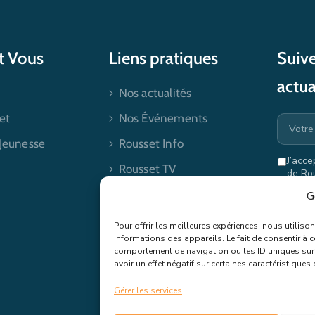
et Vous
Liens pratiques
Suive
actua
Nos actualités
et
Nos Événements
 Jeunesse
Rousset Info
J’acce
Rousset TV
de Ro
mes dr
Contactez-nous
G
Pour offrir les meilleures expériences, nous utilis
informations des appareils. Le fait de consentir à 
comportement de navigation ou les ID uniques sur c
avoir un effet négatif sur certaines caractéristiques 
Gérer les services