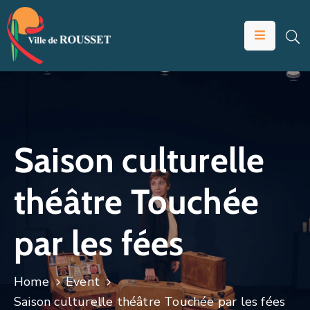
VOTRE
MAIRIE
VIVRE
À
ROUSSET
Saison culturelle
ÉDUCATION
théâtre Touchée
ET
JEUNESSE
par les fées
SOLIDARITÉS
ÉCONOMIE
Home
Event
ANIMATION
Saison culturelle théâtre Touchée par les fées