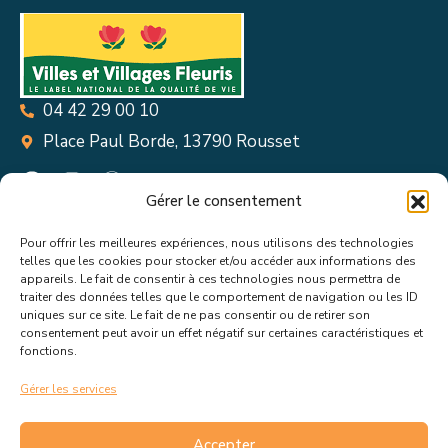
04 42 29 00 10
Place Paul Borde, 13790 Rousset
Gérer le consentement
Pour offrir les meilleures expériences, nous utilisons des technologies
Suivez toutes les informations &
telles que les cookies pour stocker et/ou accéder aux informations des
appareils. Le fait de consentir à ces technologies nous permettra de
actualités de votre ville !
traiter des données telles que le comportement de navigation ou les ID
uniques sur ce site. Le fait de ne pas consentir ou de retirer son
consentement peut avoir un effet négatif sur certaines caractéristiques et
fonctions.
Gérer les services
J’accepte de recevoir les actualités et informations de la
mairie de Rousset.
En savoir plus sur la gestion de mes
Accepter
données et mes droits.