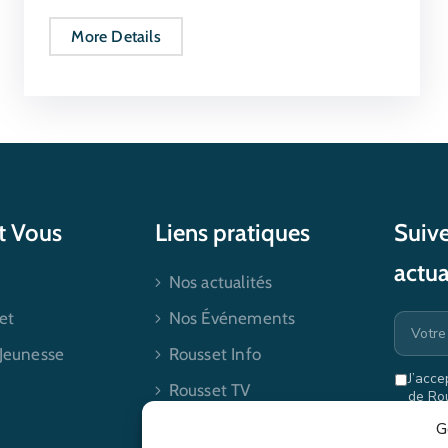
More Details
et Vous
Liens pratiques
Suive
actua
Nos actualités
et
Nos Événements
 Jeunesse
Rousset Info
J’acce
Rousset TV
de Ro
mes dr
Contactez-nous
G