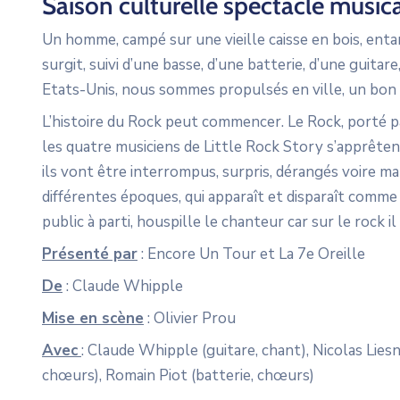
Saison culturelle spectacle musical
Un homme, campé sur une vieille caisse en bois, ent
surgit, suivi d’une basse, d’une batterie, d’une guita
Etats-Unis, nous sommes propulsés en ville, un bon 
L’histoire du Rock peut commencer. Le Rock, porté par
les quatre musiciens de Little Rock Story s’apprêten
ils vont être interrompus, surpris, dérangés voire m
différentes époques, qui apparaît et disparaît comm
public à parti, houspille le chanteur car sur le rock i
Présenté par
: Encore Un Tour et La 7e Oreille
De
: Claude Whipple
Mise en scène
: Olivier Prou
Avec
: Claude Whipple (guitare, chant), Nicolas Liesn
chœurs), Romain Piot (batterie, chœurs)