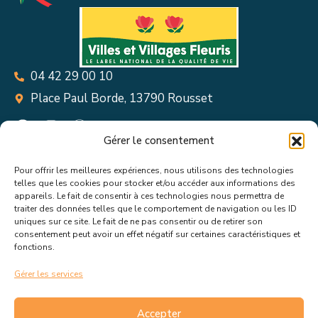
04 42 29 00 10
Place Paul Borde, 13790 Rousset
Gérer le consentement
Pour offrir les meilleures expériences, nous utilisons des technologies
Suivez toutes les informations &
telles que les cookies pour stocker et/ou accéder aux informations des
appareils. Le fait de consentir à ces technologies nous permettra de
actualités de votre ville !
traiter des données telles que le comportement de navigation ou les ID
uniques sur ce site. Le fait de ne pas consentir ou de retirer son
consentement peut avoir un effet négatif sur certaines caractéristiques et
fonctions.
Gérer les services
J’accepte de recevoir les actualités et informations de la
mairie de Rousset.
En savoir plus sur la gestion de mes
Accepter
données et mes droits.