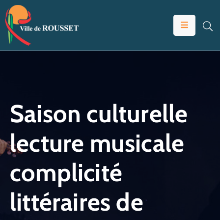
VOTRE
MAIRIE
VIVRE
À
ROUSSET
Saison culturelle
ÉDUCATION
lecture musicale
ET
JEUNESSE
complicité
SOLIDARITÉS
ÉCONOMIE
littéraires de
ANIMATION