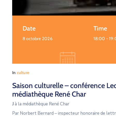
Date
Time
8 octobre 2026
18:00 -
19
In
culture
Saison culturelle – conférence Le
médiathèque René Char
J
à la médiathèque René Char
Par Norbert Bernard – inspecteur honoraire de lettr