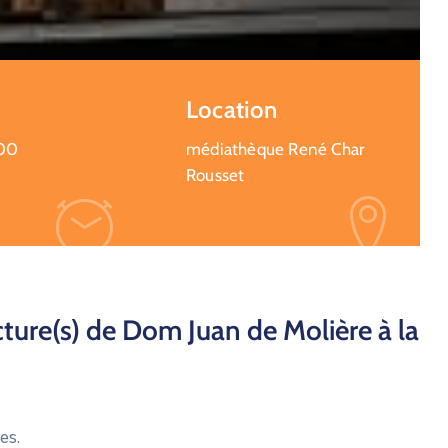
Location
:00
médiathèque René Char
Rousset
cture(s) de Dom Juan de Molière à la
es.