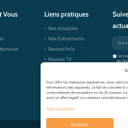
et Vous
Liens pratiques
Suive
actua
Nos actualités
et
Nos Événements
 Jeunesse
Rousset Info
J’acce
Rousset TV
de Ro
mes dr
Contactez-nous
G
Pour offrir les meilleures expériences, nous utilis
informations des appareils. Le fait de consentir à 
comportement de navigation ou les ID uniques sur c
avoir un effet négatif sur certaines caractéristiques 
Gérer les services
Accepter