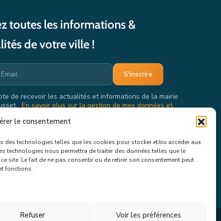
z toutes les informations &
lités de votre ville !
pte de recevoir les actualités et informations de la mairie
usset.
En savoir plus sur la gestion de mes données et
oits.
érer le consentement
ons des technologies telles que les cookies pour stocker et/ou accéder aux
ces technologies nous permettra de traiter des données telles que le
e site. Le fait de ne pas consentir ou de retirer son consentement peut
et fonctions.
Refuser
Voir les préférences