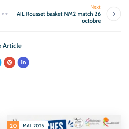
Next
AIL Rousset basket NM2 match 26
octobre
 Article
20
MAI
2026