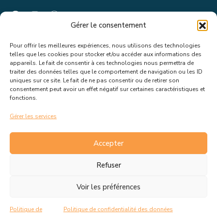
Gérer le consentement
Pour offrir les meilleures expériences, nous utilisons des technologies
Suivez toutes les informations &
telles que les cookies pour stocker et/ou accéder aux informations des
appareils. Le fait de consentir à ces technologies nous permettra de
actualités de votre ville !
traiter des données telles que le comportement de navigation ou les ID
uniques sur ce site. Le fait de ne pas consentir ou de retirer son
consentement peut avoir un effet négatif sur certaines caractéristiques et
fonctions.
Gérer les services
J’accepte de recevoir les actualités et informations de la
mairie de Rousset.
En savoir plus sur la gestion de mes
Accepter
données et mes droits.
Refuser
Voir les préférences
C.G.V
Politique de cookies
Politique de
Politique de confidentialité des données
Politique de confidentialité
Mentions Légales