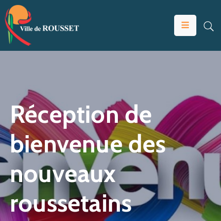
VOTRE
MAIRIE
VIVRE
À
ROUSSET
Réception de
ÉDUCATION
bienvenue des
ET
JEUNESSE
nouveaux
SOLIDARITÉS
ÉCONOMIE
roussetains
ANIMATION