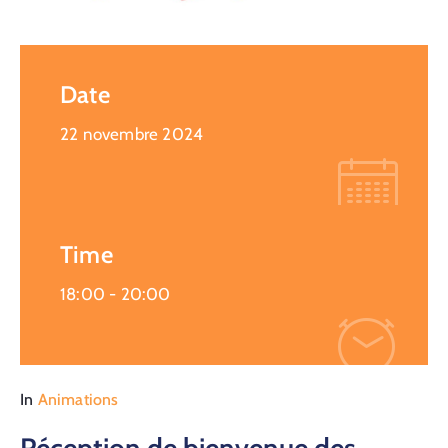
Date
22 novembre 2024
Time
18:00 -
20:00
In
Animations