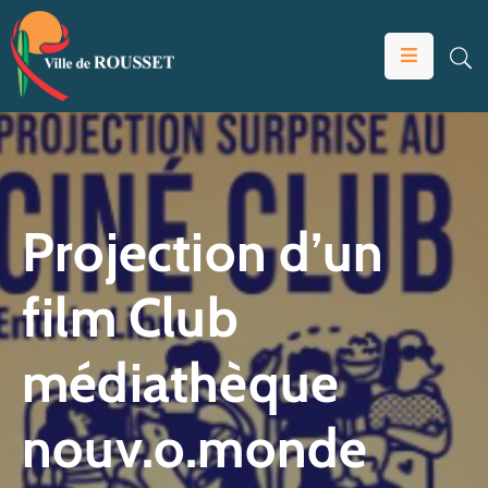
VOTRE
MAIRIE
VIVRE
À
ROUSSET
Projection d’un
ÉDUCATION
film Club
ET
JEUNESSE
médiathèque
SOLIDARITÉS
ÉCONOMIE
nouv.o.monde
ANIMATION