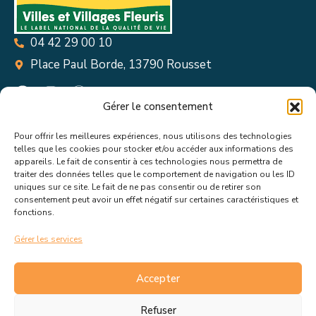
04 42 29 00 10
Place Paul Borde, 13790 Rousset
Gérer le consentement
Pour offrir les meilleures expériences, nous utilisons des technologies
Suivez toutes les informations &
telles que les cookies pour stocker et/ou accéder aux informations des
appareils. Le fait de consentir à ces technologies nous permettra de
actualités de votre ville !
traiter des données telles que le comportement de navigation ou les ID
uniques sur ce site. Le fait de ne pas consentir ou de retirer son
consentement peut avoir un effet négatif sur certaines caractéristiques et
fonctions.
Gérer les services
J’accepte de recevoir les actualités et informations de la
mairie de Rousset.
En savoir plus sur la gestion de mes
Accepter
données et mes droits.
Refuser