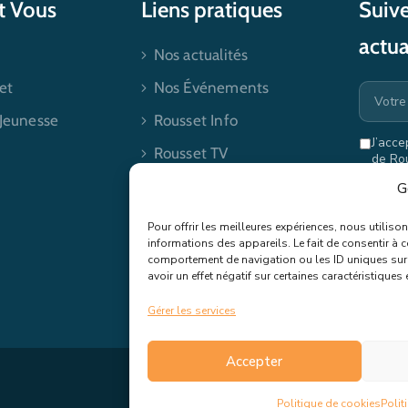
et Vous
Liens pratiques
Suive
actua
Nos actualités
et
Nos Événements
 Jeunesse
Rousset Info
J’acce
Rousset TV
de Ro
mes dr
Contactez-nous
G
Pour offrir les meilleures expériences, nous utilis
informations des appareils. Le fait de consentir à 
comportement de navigation ou les ID uniques sur c
avoir un effet négatif sur certaines caractéristiques 
Gérer les services
Accepter
C.G.V
Politique de cookie
Politique de cookies
Polit