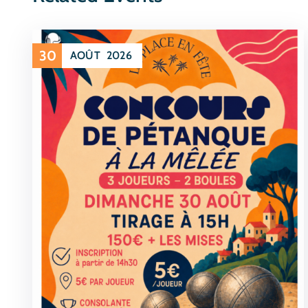
30
AOÛT
2026