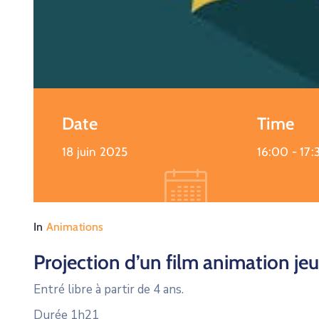
Date
Time
18 juin 2025
16:00 -
17:
In
Animations
Projection d’un film animation je
Entré libre à partir de 4 ans.
Durée 1h21