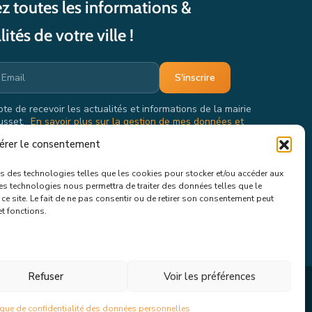
z toutes les informations &
lités de votre ville !
pte de recevoir les actualités et informations de la mairie
usset.
En savoir plus sur la gestion de mes données et
oits.
érer le consentement
ons des technologies telles que les cookies pour stocker et/ou accéder aux
ces technologies nous permettra de traiter des données telles que le
e site. Le fait de ne pas consentir ou de retirer son consentement peut
et fonctions.
Refuser
Voir les préférences
s
Politique de confidentialité
Mentions Légales
ique de confidentialité des données personnelles