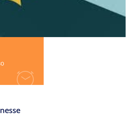
30
unesse