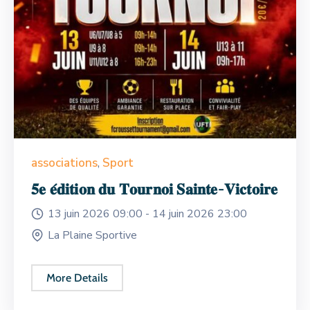
associations
,
Sport
𝟓𝐞 𝐞́𝐝𝐢𝐭𝐢𝐨𝐧 𝐝𝐮 𝐓𝐨𝐮𝐫𝐧𝐨𝐢 𝐒𝐚𝐢𝐧𝐭𝐞-𝐕𝐢𝐜𝐭𝐨𝐢𝐫𝐞
13 juin 2026 09:00 -
14 juin 2026 23:00
La Plaine Sportive
More Details