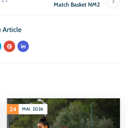
Match Basket NM2
 Article
24
MAI
2026