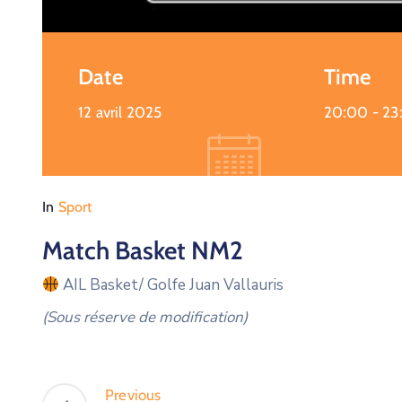
Date
Time
12 avril 2025
20:00 -
23
In
Sport
Match Basket NM2
AIL Basket/ Golfe Juan Vallauris
(Sous réserve de modification)
Previous