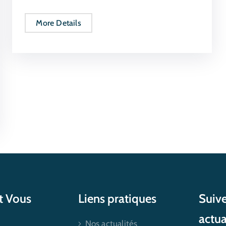
More Details
et Vous
Liens pratiques
Suive
actua
Nos actualités