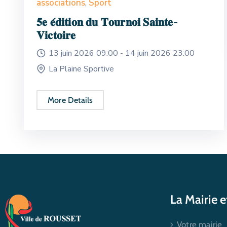
associations
,
Sport
𝟓𝐞 𝐞́𝐝𝐢𝐭𝐢𝐨𝐧 𝐝𝐮 𝐓𝐨𝐮𝐫𝐧𝐨𝐢 𝐒𝐚𝐢𝐧𝐭𝐞-
𝐕𝐢𝐜𝐭𝐨𝐢𝐫𝐞
13 juin 2026 09:00 -
14 juin 2026 23:00
La Plaine Sportive
More Details
La Mairie 
Votre mairie