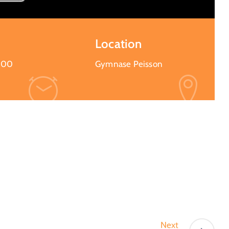
Location
:00
Gymnase Peisson
Next