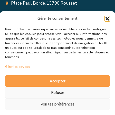
Place Paul Borde, 13790 Rousset
Gérer le consentement
Pour offrir les meilleures expériences, nous utilisons des technologies
Suivez toutes les informations &
telles que les cookies pour stocker et/ou accéder aux informations des
appareils. Le fait de consentir à ces technologies nous permettra de
actualités de votre ville !
traiter des données telles que le comportement de navigation ou les ID
uniques sur ce site. Le fait de ne pas consentir ou de retirer son
consentement peut avoir un effet négatif sur certaines caractéristiques et
fonctions.
Gérer les services
J’accepte de recevoir les actualités et informations de la
mairie de Rousset.
En savoir plus sur la gestion de mes
Accepter
données et mes droits.
Refuser
Voir les préférences
C.G.V
Politique de cookies