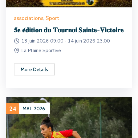
associations
,
Sport
𝟓𝐞 𝐞́𝐝𝐢𝐭𝐢𝐨𝐧 𝐝𝐮 𝐓𝐨𝐮𝐫𝐧𝐨𝐢 𝐒𝐚𝐢𝐧𝐭𝐞-𝐕𝐢𝐜𝐭𝐨𝐢𝐫𝐞
13 juin 2026 09:00 -
14 juin 2026 23:00
La Plaine Sportive
More Details
24
MAI
2026