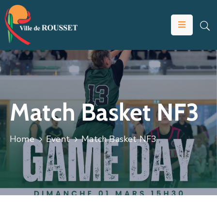
VOTRE
MAIRIE
VIVRE
À
ROUSSET
Match Basket NF3
ÉDUCATION
ET
Home
Event
Match Basket NF3
JEUNESSE
SOLIDARITÉS
ÉCONOMIE
ANIMATION